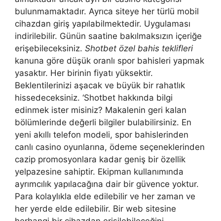
bulunmamaktadır. Ayrıca siteye her türlü mobil
cihazdan giriş yapılabilmektedir. Uygulaması
indirilebilir. Günün saatine bakılmaksızın içeriğe
erişebileceksiniz.
Shotbet özel bahis teklifleri
kanuna göre düşük oranlı spor bahisleri yapmak
yasaktır. Her birinin fiyatı yüksektir.
Beklentilerinizi aşacak ve büyük bir rahatlık
hissedeceksiniz. ‘Shotbet hakkında bilgi
edinmek ister misiniz? Makalenin geri kalan
bölümlerinde değerli bilgiler bulabilirsiniz. En
yeni akıllı telefon modeli, spor bahislerinden
canlı casino oyunlarına, ödeme seçeneklerinden
cazip promosyonlara kadar geniş bir özellik
yelpazesine sahiptir. Ekipman kullanımında
ayrımcılık yapılacağına dair bir güvence yoktur.
Para kolaylıkla elde edilebilir ve her zaman ve
her yerde elde edilebilir. Bir web sitesine
herhangi bir cihazdan erişilebileceğini