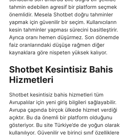
tahmin edebilen agresif bir platform seçmek
önemlidir. Mesela Shotbet doğru tahminler
yapmak için güvenilir bir seçim. Kullanıcıların
kesin tahminler yapması sürecini basitleştirir.
Ayrıca oranı hemen düşürmez. Son dönemde
faiz oranlarındaki düşüşe rağmen diğer
kaynaklara göre nispeten yüksek kalıyor.
Shotbet Kesintisiz Bahis
Hizmetleri
Shotbet kesintisiz bahis hizmetleri tüm
Avrupalılar için yeni giriş bilgileri sağlayabilir.
Avrupa çapında birçok ülkede hizmet verdiği
açıktır. Bu da önemli bir platform olduğunu
gösteriyor. Bu site Türkiye’de de yoğun olarak
kullanılıyor. Güvenilir ve birinci sınıf özelliklere