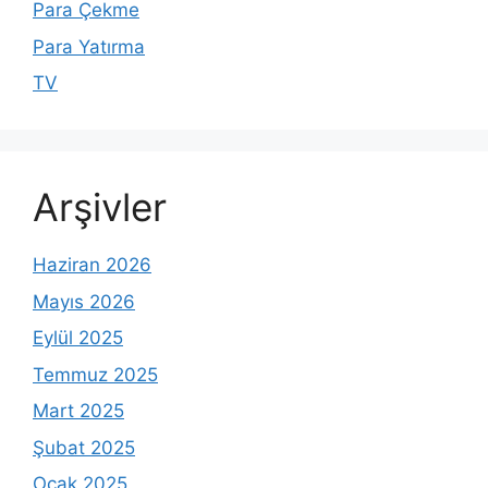
Para Çekme
Para Yatırma
TV
Arşivler
Haziran 2026
Mayıs 2026
Eylül 2025
Temmuz 2025
Mart 2025
Şubat 2025
Ocak 2025