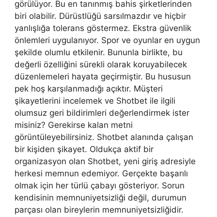
görülüyor. Bu en tanınmış bahis şirketlerinden
biri olabilir. Dürüstlüğü sarsılmazdır ve hiçbir
yanlışlığa tolerans göstermez. Ekstra güvenlik
önlemleri uygulanıyor. Spor ve oyunlar en uygun
şekilde olumlu etkilenir. Bununla birlikte, bu
değerli özelliğini sürekli olarak koruyabilecek
düzenlemeleri hayata geçirmiştir. Bu hususun
pek hoş karşılanmadığı açıktır. Müşteri
şikayetlerini incelemek ve Shotbet ile ilgili
olumsuz geri bildirimleri değerlendirmek ister
misiniz? Gerekirse kalan metni
görüntüleyebilirsiniz. Shotbet alanında çalışan
bir kişiden şikayet. Oldukça aktif bir
organizasyon olan Shotbet, yeni giriş adresiyle
herkesi memnun edemiyor. Gerçekte başarılı
olmak için her türlü çabayı gösteriyor. Sorun
kendisinin memnuniyetsizliği değil, durumun
parçası olan bireylerin memnuniyetsizliğidir.