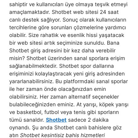
sahiptir ve kullanıcıları üye olmaya teşvik etmeyi
amaçlamaktadır. Shotbet web sitesi 24 saat
canlı destek sağlıyor. Sonuç olarak kullanıcıların
tercihlerine göre sorunları çözmelerine yardımcı
olabilir. Size rahatlık ve esenlik hissi yaşatacak
bir web sitesi artık seçiminize sunuldu. Bana
Shotbet giriş adresini bir kez daha verebilir
misin? Shotbet üzerinden sanal sporlara erişim
sağlanabilmektedir. Shotbet spor dallarına
erişiminizi kolaylaştıracak yeni giriş adresinden
yararlanabilirsiniz. Bu platformdaki sanal sporlar
ile her zaman önde olacağınızdan emin
olabilirsiniz. Her zaman alternatif seçenekler
bulabileceğinizden eminiz. At yarışı, köpek yarışı
ve basketbol, ​​futbol veya tenis gibi sporların
tümü sanaldır.
Shotbet
sadece 2 dakika
oynandı. Şu anda Shotbet canlı bahislere göz
atın
Shotbet kesintisiz bahis hizmetleri