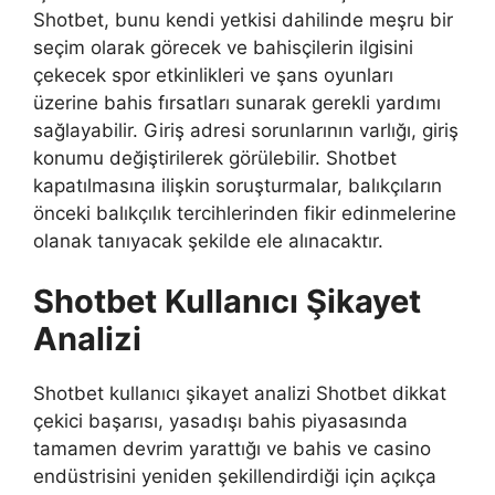
Shotbet, bunu kendi yetkisi dahilinde meşru bir
seçim olarak görecek ve bahisçilerin ilgisini
çekecek spor etkinlikleri ve şans oyunları
üzerine bahis fırsatları sunarak gerekli yardımı
sağlayabilir. Giriş adresi sorunlarının varlığı, giriş
konumu değiştirilerek görülebilir. Shotbet
kapatılmasına ilişkin soruşturmalar, balıkçıların
önceki balıkçılık tercihlerinden fikir edinmelerine
olanak tanıyacak şekilde ele alınacaktır.
Shotbet Kullanıcı Şikayet
Analizi
Shotbet kullanıcı şikayet analizi Shotbet dikkat
çekici başarısı, yasadışı bahis piyasasında
tamamen devrim yarattığı ve bahis ve casino
endüstrisini yeniden şekillendirdiği için açıkça