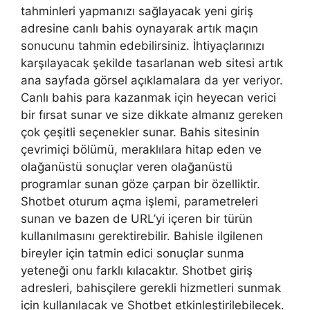
tahminleri yapmanızı sağlayacak yeni giriş
adresine canlı bahis oynayarak artık maçın
sonucunu tahmin edebilirsiniz. İhtiyaçlarınızı
karşılayacak şekilde tasarlanan web sitesi artık
ana sayfada görsel açıklamalara da yer veriyor.
Canlı bahis para kazanmak için heyecan verici
bir fırsat sunar ve size dikkate almanız gereken
çok çeşitli seçenekler sunar. Bahis sitesinin
çevrimiçi bölümü, meraklılara hitap eden ve
olağanüstü sonuçlar veren olağanüstü
programlar sunan göze çarpan bir özelliktir.
Shotbet oturum açma işlemi, parametreleri
sunan ve bazen de URL’yi içeren bir türün
kullanılmasını gerektirebilir. Bahisle ilgilenen
bireyler için tatmin edici sonuçlar sunma
yeteneği onu farklı kılacaktır. Shotbet giriş
adresleri, bahisçilere gerekli hizmetleri sunmak
için kullanılacak ve Shotbet etkinleştirilebilecek.