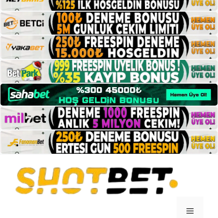
İçeriğe
atla
Menü