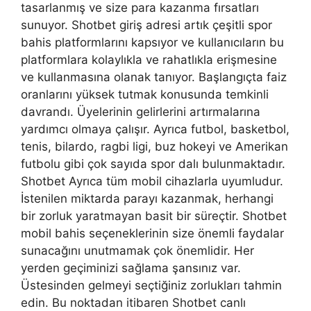
tasarlanmış ve size para kazanma fırsatları
sunuyor. Shotbet giriş adresi artık çeşitli spor
bahis platformlarını kapsıyor ve kullanıcıların bu
platformlara kolaylıkla ve rahatlıkla erişmesine
ve kullanmasına olanak tanıyor. Başlangıçta faiz
oranlarını yüksek tutmak konusunda temkinli
davrandı. Üyelerinin gelirlerini artırmalarına
yardımcı olmaya çalışır. Ayrıca futbol, ​​basketbol,
​​tenis, bilardo, ragbi ligi, buz hokeyi ve Amerikan
futbolu gibi çok sayıda spor dalı bulunmaktadır.
Shotbet Ayrıca tüm mobil cihazlarla uyumludur.
İstenilen miktarda parayı kazanmak, herhangi
bir zorluk yaratmayan basit bir süreçtir. Shotbet
mobil bahis seçeneklerinin size önemli faydalar
sunacağını unutmamak çok önemlidir. Her
yerden geçiminizi sağlama şansınız var.
Üstesinden gelmeyi seçtiğiniz zorlukları tahmin
edin. Bu noktadan itibaren Shotbet canlı