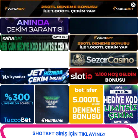
×
SHOTBET GİRİŞ İÇİN TIKLAYINIZ!