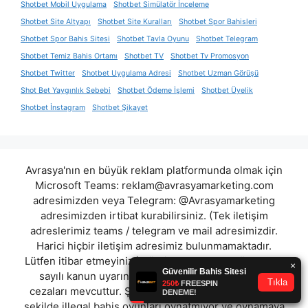
Shotbet Mobil Uygulama
Shotbet Simülatör İnceleme
Shotbet Site Altyapı
Shotbet Site Kuralları
Shotbet Spor Bahisleri
Shotbet Spor Bahis Sitesi
Shotbet Tavla Oyunu
Shotbet Telegram
Shotbet Temiz Bahis Ortamı
Shotbet TV
Shotbet Tv Promosyon
Shotbet Twitter
Shotbet Uygulama Adresi
Shotbet Uzman Görüşü
Shot Bet Yaygınlık Sebebi
Shotbet Ödeme İşlemi
Shotbet Üyelik
Shotbet İnstagram
Shotbet Şikayet
Avrasya'nın en büyük reklam platformunda olmak için
Microsoft Teams:
reklam@avrasyamarketing.com
adresimizden veya Telegram: @Avrasyamarketing
adresimizden irtibat kurabilirsiniz. (Tek iletişim
adreslerimiz teams / telegram ve mail adresimizdir.
Harici hiçbir iletişim adresimiz bulunmamaktadır.
Lütfen itibar etmeyiniz.) Türkiye yasalarına göre 7258
sayılı kanun uyarınca yasa dışı bahis oynamanın
cezaları mevcuttur. Şu an bulunduğunuz site hiç bir
şekilde illegal bahis oyunları oynatmıyor ve oynamaya