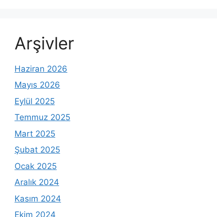
Arşivler
Haziran 2026
Mayıs 2026
Eylül 2025
Temmuz 2025
Mart 2025
Şubat 2025
Ocak 2025
Aralık 2024
Kasım 2024
Ekim 2024