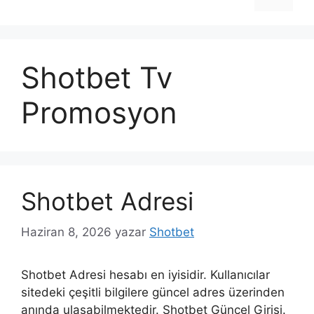
Shotbet Tv
Promosyon
Shotbet Adresi
Haziran 8, 2026
yazar
Shotbet
Shotbet Adresi hesabı en iyisidir. Kullanıcılar
sitedeki çeşitli bilgilere güncel adres üzerinden
anında ulaşabilmektedir. Shotbet Güncel Girişi.