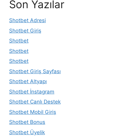
Son Yazılar
Shotbet Adresi
Shotbet Giriş
Shotbet
Shotbet
Shotbet
Shotbet Giriş Sayfası
Shotbet Altyapı
Shotbet İnstagram
Shotbet Canlı Destek
Shotbet Mobil Giriş
Shotbet Bonus
Shotbet Üyelik