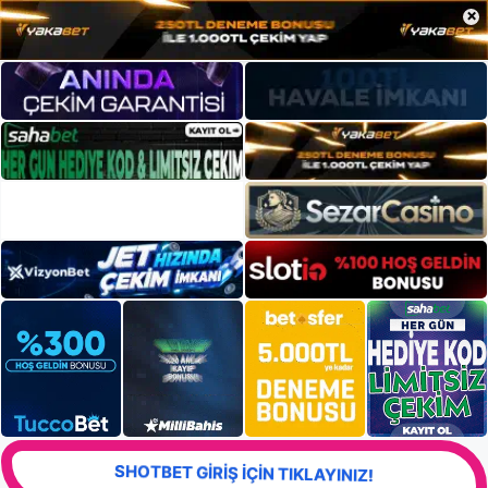
×
SHOTBET GİRİŞ İÇİN TIKLAYINIZ!