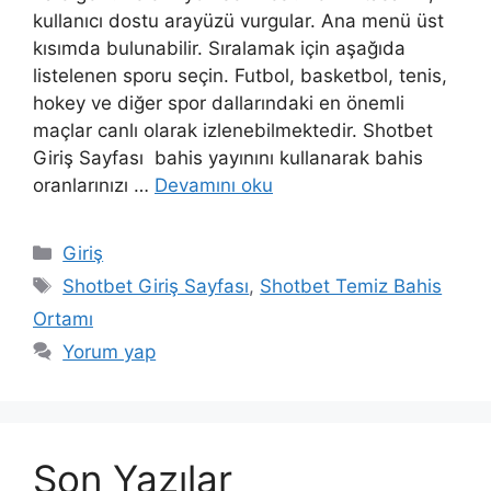
kullanıcı dostu arayüzü vurgular. Ana menü üst
kısımda bulunabilir. Sıralamak için aşağıda
listelenen sporu seçin. Futbol, ​​basketbol, ​​tenis,
hokey ve diğer spor dallarındaki en önemli
maçlar canlı olarak izlenebilmektedir. Shotbet
Giriş Sayfası bahis yayınını kullanarak bahis
oranlarınızı …
Devamını oku
Kategoriler
Giriş
Etiketler
Shotbet Giriş Sayfası
,
Shotbet Temiz Bahis
Ortamı
Yorum yap
Son Yazılar