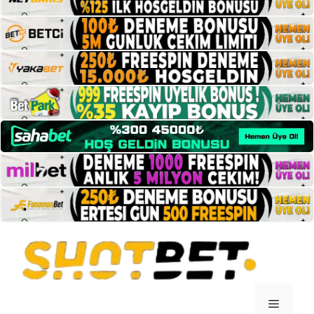
İçeriğe
atla
Menü