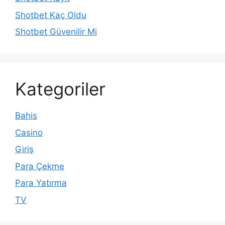
Shotbet Kaç Oldu
Shotbet Güvenilir Mi
Kategoriler
Bahis
Casino
Giriş
Para Çekme
Para Yatırma
TV