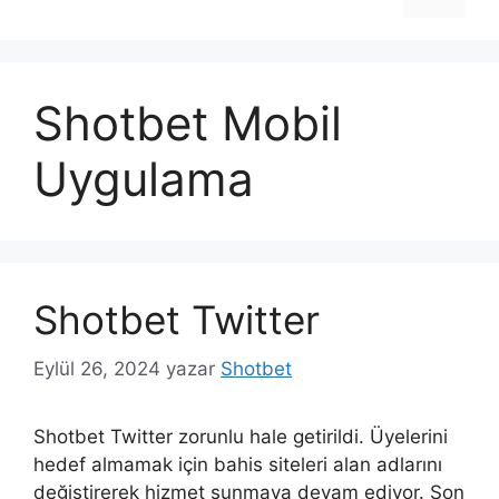
Shotbet Mobil
Uygulama
Shotbet Twitter
Eylül 26, 2024
yazar
Shotbet
Shotbet Twitter zorunlu hale getirildi. Üyelerini
hedef almamak için bahis siteleri alan adlarını
değiştirerek hizmet sunmaya devam ediyor. Son