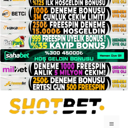
İçeriğe
atla
Menü