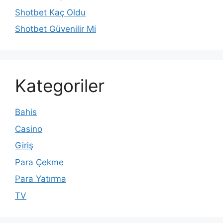
Shotbet Kaç Oldu
Shotbet Güvenilir Mi
Kategoriler
Bahis
Casino
Giriş
Para Çekme
Para Yatırma
TV