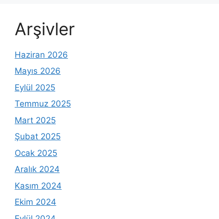
Arşivler
Haziran 2026
Mayıs 2026
Eylül 2025
Temmuz 2025
Mart 2025
Şubat 2025
Ocak 2025
Aralık 2024
Kasım 2024
Ekim 2024
Eylül 2024