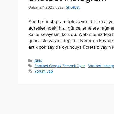
Şubat 27, 2025
yazar
Shotbet
Shotbet instagram televizyon dizileri alıyor
adreslerindeki hızlı güncellemelere rağmen
kalite seviyesini korudu. Web sitenizdeki be
genellikle zararlı değildir. Nereden kaynak
artık çok sayıda oyuncuya ücretsiz yayın 
Kategoriler
Giriş
Etiketler
Shotbet Gerçek Zamanlı Oyun
,
Shotbet İnstag
Yorum yap