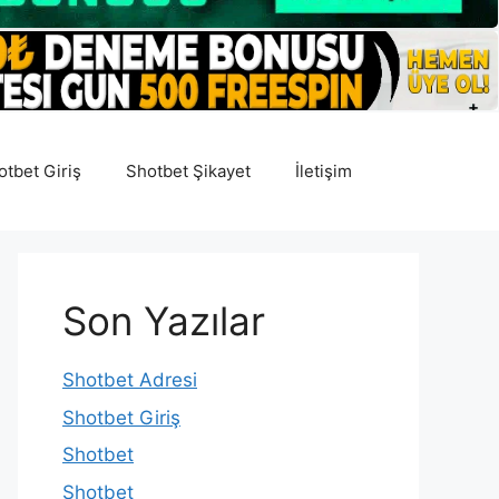
otbet Giriş
Shotbet Şikayet
İletişim
Son Yazılar
Shotbet Adresi
Shotbet Giriş
Shotbet
Shotbet