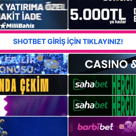
SHOTBET GİRİŞ İÇİN TIKLAYINIZ!