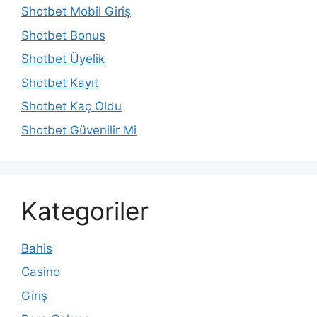
Shotbet Mobil Giriş
Shotbet Bonus
Shotbet Üyelik
Shotbet Kayıt
Shotbet Kaç Oldu
Shotbet Güvenilir Mi
Kategoriler
Bahis
Casino
Giriş