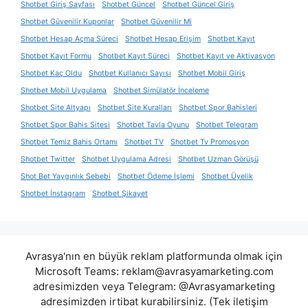
Shotbet Giriş Sayfası
Shotbet Güncel
Shotbet Güncel Giriş
Shotbet Güvenilir Kuponlar
Shotbet Güvenilir Mi
Shotbet Hesap Açma Süreci
Shotbet Hesap Erişim
Shotbet Kayıt
Shotbet Kayıt Formu
Shotbet Kayıt Süreci
Shotbet Kayıt ve Aktivasyon
Shotbet Kaç Oldu
Shotbet Kullanıcı Sayısı
Shotbet Mobil Giriş
Shotbet Mobil Uygulama
Shotbet Simülatör İnceleme
Shotbet Site Altyapı
Shotbet Site Kuralları
Shotbet Spor Bahisleri
Shotbet Spor Bahis Sitesi
Shotbet Tavla Oyunu
Shotbet Telegram
Shotbet Temiz Bahis Ortamı
Shotbet TV
Shotbet Tv Promosyon
Shotbet Twitter
Shotbet Uygulama Adresi
Shotbet Uzman Görüşü
Shot Bet Yaygınlık Sebebi
Shotbet Ödeme İşlemi
Shotbet Üyelik
Shotbet İnstagram
Shotbet Şikayet
Avrasya'nın en büyük reklam platformunda olmak için
Microsoft Teams:
reklam@avrasyamarketing.com
adresimizden veya Telegram: @Avrasyamarketing
adresimizden irtibat kurabilirsiniz. (Tek iletişim