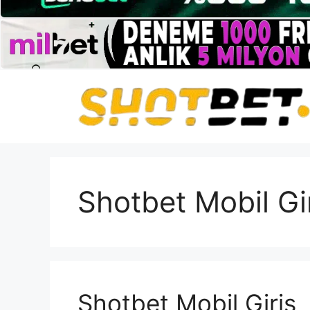
İçeriğe
atla
Shotbet Mobil Gi
Shotbet Mobil Giriş