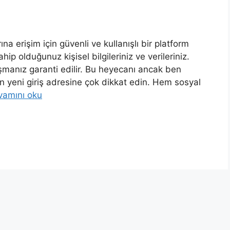
na erişim için güvenli ve kullanışlı bir platform
ip olduğunuz kişisel bilgileriniz ve verileriniz.
aşmanız garanti edilir. Bu heyecanı ancak ben
n yeni giriş adresine çok dikkat edin. Hem sosyal
vamını oku