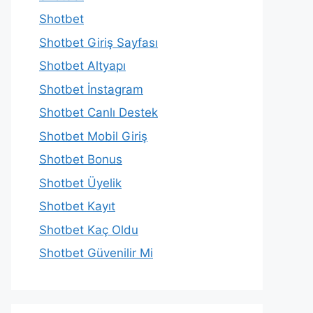
Shotbet
Shotbet Giriş Sayfası
Shotbet Altyapı
Shotbet İnstagram
Shotbet Canlı Destek
Shotbet Mobil Giriş
Shotbet Bonus
Shotbet Üyelik
Shotbet Kayıt
Shotbet Kaç Oldu
Shotbet Güvenilir Mi