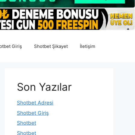
otbet Giriş
Shotbet Şikayet
İletişim
Son Yazılar
Shotbet Adresi
Shotbet Giriş
Shotbet
Shotbet