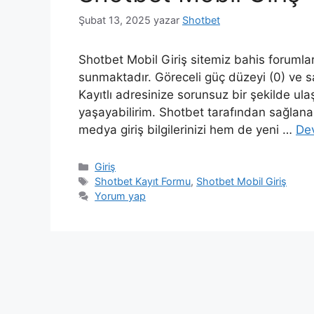
Şubat 13, 2025
yazar
Shotbet
Shotbet Mobil Giriş sitemiz bahis forumları
sunmaktadır. Göreceli güç düzeyi (0) ve sah
Kayıtlı adresinize sorunsuz bir şekilde ul
yaşayabilirim. Shotbet tarafından sağlana
medya giriş bilgilerinizi hem de yeni …
De
Kategoriler
Giriş
Etiketler
Shotbet Kayıt Formu
,
Shotbet Mobil Giriş
Yorum yap