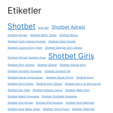
Etiketler
Shotbet
Shotbet Adresi
Shot Bet
Shotbet Altyapı
Shotbet Bahis Türleri
Shotbet Bonus
Shotbet Canlı Casino Oyunları
Shotbet Canlı Destek
Shotbet Casino Girişi İşlem
Shotbet Değişen Giriş Adresi
Shotbet Giriş
Shotbet Gerçek Zamanlı Oyun
Shotbet Giriş Sayfası
Shotbet Güncel
Shotbet Güncel Giriş
Shotbet Güvenilir Kuponlar
Shotbet Güvenilir Mi
Shotbet Hesap Açma Süreci
Shotbet Hesap Erişim
Shotbet Kayıt
Shotbet Kayıt Formu
Shotbet Kayıt Süreci
Shotbet Kayıt ve Aktivasyon
Shotbet Kaç Oldu
Shotbet Kullanıcı Sayısı
Shotbet Mobil Giriş
Shotbet Mobil Uygulama
Shotbet Simülatör İnceleme
Shotbet Site Altyapı
Shotbet Site Kuralları
Shotbet Spor Bahisleri
Shotbet Spor Bahis Sitesi
Shotbet Tavla Oyunu
Shotbet Telegram