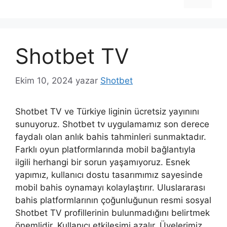
Shotbet TV
Ekim 10, 2024
yazar
Shotbet
Shotbet TV ve Türkiye liginin ücretsiz yayınını
sunuyoruz. Shotbet tv uygulamamız son derece
faydalı olan anlık bahis tahminleri sunmaktadır.
Farklı oyun platformlarında mobil bağlantıyla
ilgili herhangi bir sorun yaşamıyoruz. Esnek
yapımız, kullanıcı dostu tasarımımız sayesinde
mobil bahis oynamayı kolaylaştırır. Uluslararası
bahis platformlarının çoğunluğunun resmi sosyal
Shotbet TV profillerinin bulunmadığını belirtmek
önemlidir. Kullanıcı etkileşimi azalır. Üyelerimiz