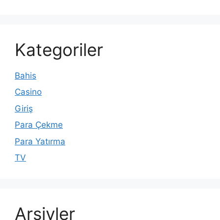
Kategoriler
Bahis
Casino
Giriş
Para Çekme
Para Yatırma
TV
Arşivler