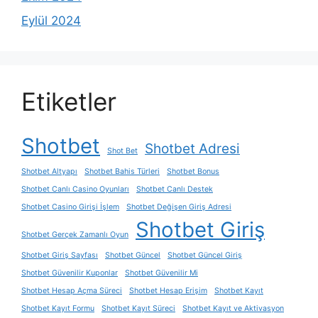
Eylül 2024
Etiketler
Shotbet
Shotbet Adresi
Shot Bet
Shotbet Altyapı
Shotbet Bahis Türleri
Shotbet Bonus
Shotbet Canlı Casino Oyunları
Shotbet Canlı Destek
Shotbet Casino Girişi İşlem
Shotbet Değişen Giriş Adresi
Shotbet Giriş
Shotbet Gerçek Zamanlı Oyun
Shotbet Giriş Sayfası
Shotbet Güncel
Shotbet Güncel Giriş
Shotbet Güvenilir Kuponlar
Shotbet Güvenilir Mi
Shotbet Hesap Açma Süreci
Shotbet Hesap Erişim
Shotbet Kayıt
Shotbet Kayıt Formu
Shotbet Kayıt Süreci
Shotbet Kayıt ve Aktivasyon