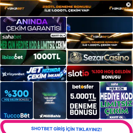
×
SHOTBET GİRİŞ İÇİN TIKLAYINIZ!