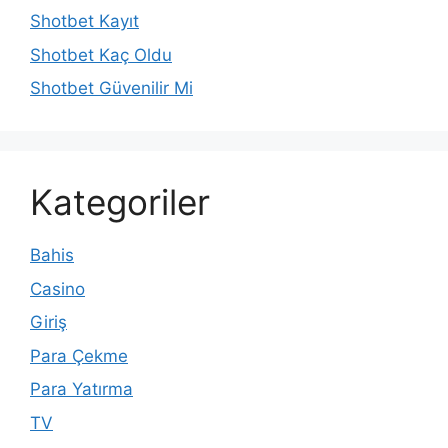
Shotbet Kayıt
Shotbet Kaç Oldu
Shotbet Güvenilir Mi
Kategoriler
Bahis
Casino
Giriş
Para Çekme
Para Yatırma
TV