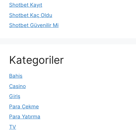
Shotbet Kayıt
Shotbet Kaç Oldu
Shotbet Güvenilir Mi
Kategoriler
Bahis
Casino
Giriş
Para Çekme
Para Yatırma
TV