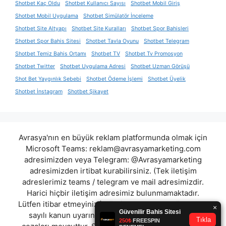
Shotbet Kaç Oldu
Shotbet Kullanıcı Sayısı
Shotbet Mobil Giriş
Shotbet Mobil Uygulama
Shotbet Simülatör İnceleme
Shotbet Site Altyapı
Shotbet Site Kuralları
Shotbet Spor Bahisleri
Shotbet Spor Bahis Sitesi
Shotbet Tavla Oyunu
Shotbet Telegram
Shotbet Temiz Bahis Ortamı
Shotbet TV
Shotbet Tv Promosyon
Shotbet Twitter
Shotbet Uygulama Adresi
Shotbet Uzman Görüşü
Shot Bet Yaygınlık Sebebi
Shotbet Ödeme İşlemi
Shotbet Üyelik
Shotbet İnstagram
Shotbet Şikayet
Avrasya'nın en büyük reklam platformunda olmak için
Microsoft Teams:
reklam@avrasyamarketing.com
adresimizden veya Telegram: @Avrasyamarketing
adresimizden irtibat kurabilirsiniz. (Tek iletişim
adreslerimiz teams / telegram ve mail adresimizdir.
Harici hiçbir iletişim adresimiz bulunmamaktadır.
Lütfen itibar etmeyiniz.) Türkiye yasalarına göre 7258
sayılı kanun uyarınca yasa dışı bahis oynamanın