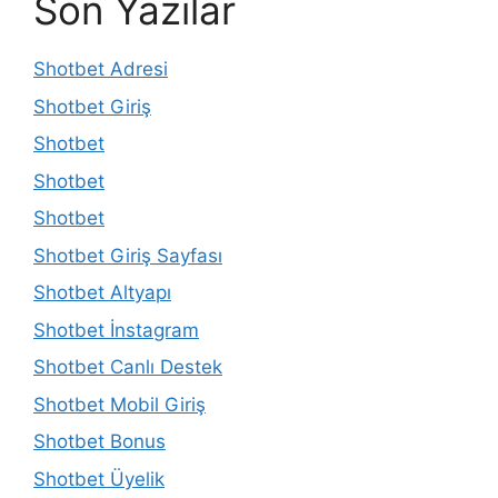
Son Yazılar
Shotbet Adresi
Shotbet Giriş
Shotbet
Shotbet
Shotbet
Shotbet Giriş Sayfası
Shotbet Altyapı
Shotbet İnstagram
Shotbet Canlı Destek
Shotbet Mobil Giriş
Shotbet Bonus
Shotbet Üyelik