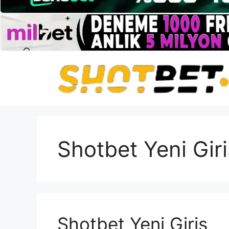
İçeriğe
atla
Shotbet Yeni Giri
Shotbet Yeni Giriş