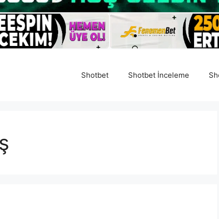
Shotbet
Shotbet İnceleme
Sh
ş