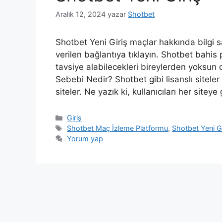
Aralık 12, 2024
yazar
Shotbet
Shotbet Yeni Giriş maçlar hakkında bilgi s
verilen bağlantıya tıklayın. Shotbet bahis
tavsiye alabilecekleri bireylerden yoksun ol
Sebebi Nedir? Shotbet gibi lisanslı siteler
siteler. Ne yazık ki, kullanıcıları her si
Kategoriler
Giriş
Etiketler
Shotbet Maç İzleme Platformu
,
Shotbet Yeni Gi
Yorum yap